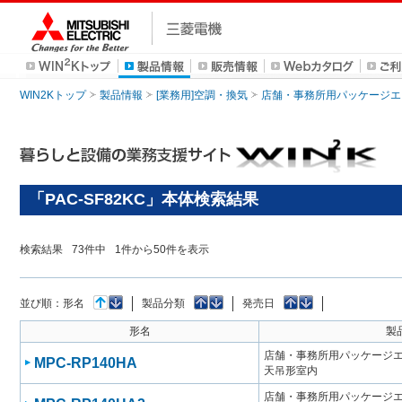
WIN2Kトップ
製品情報
[業務用]空調・換気
店舗・事務所用パッケージエアコン
「PAC-SF82KC」本体検索結果
検索結果
73
件中
1
件から
50
件を表示
並び順：
形名
製品分類
発売日
形名
製
店舗・事務所用パッケージエアコン
MPC-RP140HA
天吊形室内
店舗・事務所用パッケージエアコン