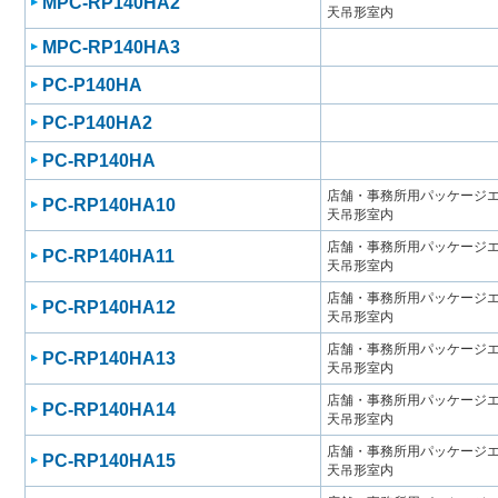
MPC-RP140HA2
天吊形室内
MPC-RP140HA3
PC-P140HA
PC-P140HA2
PC-RP140HA
店舗・事務所用パッケージエアコン
PC-RP140HA10
天吊形室内
店舗・事務所用パッケージエアコン
PC-RP140HA11
天吊形室内
店舗・事務所用パッケージエアコン
PC-RP140HA12
天吊形室内
店舗・事務所用パッケージエアコン
PC-RP140HA13
天吊形室内
店舗・事務所用パッケージエアコン
PC-RP140HA14
天吊形室内
店舗・事務所用パッケージエアコン
PC-RP140HA15
天吊形室内