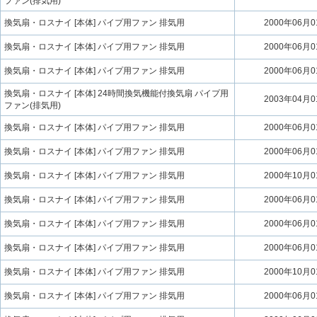
ファン(排気用)
換気扇・ロスナイ [本体] パイプ用ファン 排気用
2000年06月
換気扇・ロスナイ [本体] パイプ用ファン 排気用
2000年06月
換気扇・ロスナイ [本体] パイプ用ファン 排気用
2000年06月
換気扇・ロスナイ [本体] 24時間換気機能付換気扇 パイプ用
2003年04月
ファン(排気用)
換気扇・ロスナイ [本体] パイプ用ファン 排気用
2000年06月
換気扇・ロスナイ [本体] パイプ用ファン 排気用
2000年06月
換気扇・ロスナイ [本体] パイプ用ファン 排気用
2000年10月
換気扇・ロスナイ [本体] パイプ用ファン 排気用
2000年06月
換気扇・ロスナイ [本体] パイプ用ファン 排気用
2000年06月
換気扇・ロスナイ [本体] パイプ用ファン 排気用
2000年06月
換気扇・ロスナイ [本体] パイプ用ファン 排気用
2000年10月
換気扇・ロスナイ [本体] パイプ用ファン 排気用
2000年06月