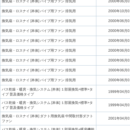
換気扇・ロスナイ [本体] パイプ用ファン 排気用
2000年06月
換気扇・ロスナイ [本体] パイプ用ファン 排気用
2000年10月
換気扇・ロスナイ [本体] パイプ用ファン 排気用
2000年06月
換気扇・ロスナイ [本体] パイプ用ファン 排気用
2000年06月
換気扇・ロスナイ [本体] パイプ用ファン 排気用
2000年06月
換気扇・ロスナイ [本体] パイプ用ファン 排気用
2000年06月
換気扇・ロスナイ [本体] パイプ用ファン 排気用
2000年06月
換気扇・ロスナイ [本体] パイプ用ファン 排気用
2000年06月
換気扇・ロスナイ [本体] パイプ用ファン 排気用
2000年06月
バス乾燥・暖房・換気システム [本体] １部屋換気<標準>タ
1999年04月
イプ 普及価格タイプ
バス乾燥・暖房・換気システム [本体] １部屋換気<標準>タ
1999年04月
イプ 普及価格タイプ
換気扇・ロスナイ [本体] ダクト用換気扇 中間取付形ダクト
2001年04月
ファン
バス乾燥・暖房・換気システム [本体] １部屋換気<暖房機能