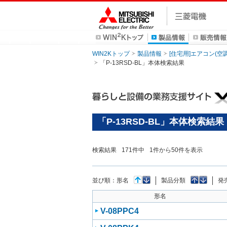
WIN2Kトップ
製品情報
[住宅用]エアコン(空
「P-13RSD-BL」本体検索結果
「P-13RSD-BL」本体検索結果
検索結果
171
件中
1
件から
50
件を表示
並び順：
形名
製品分類
発
形名
V-08PPC4