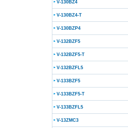
V-130BZ4
V-130BZ4-T
V-130BZP4
V-132BZF5
V-132BZF5-T
V-132BZFL5
V-133BZF5
V-133BZF5-T
V-133BZFL5
V-13ZMC3