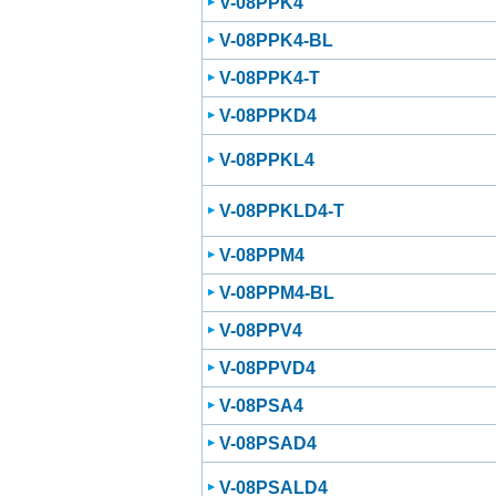
V-08PPK4
V-08PPK4-BL
V-08PPK4-T
V-08PPKD4
V-08PPKL4
V-08PPKLD4-T
V-08PPM4
V-08PPM4-BL
V-08PPV4
V-08PPVD4
V-08PSA4
V-08PSAD4
V-08PSALD4