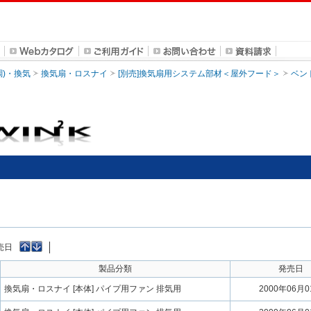
調)・換気
換気扇・ロスナイ
[別売]換気扇用システム部材＜屋外フード＞
ベン
売日
製品分類
発売日
換気扇・ロスナイ [本体] パイプ用ファン 排気用
2000年06月