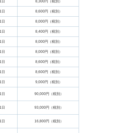
01日
8,300円（税別）
01日
8,600円（税別）
01日
8,000円（税別）
01日
8,400円（税別）
01日
8,000円（税別）
01日
8,000円（税別）
01日
8,600円（税別）
01日
8,600円（税別）
01日
9,000円（税別）
01日
90,000円（税別）
01日
93,000円（税別）
01日
16,800円（税別）