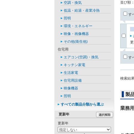
並び順
空調・換気
低温・給湯・産業冷熱
す
照明
環境・エネルギー
映像・画像機器
その他(衛生他)
更
住宅用
エアコン(空調)・換気
す
キッチン家電
生活家電
検索結
住宅用設備
映像機器
製
照明
すべての製品分類から選ぶ
業務
更新年
更新年