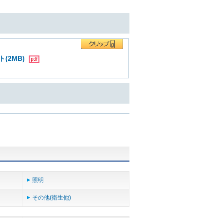
(2MB)
照明
その他(衛生他)