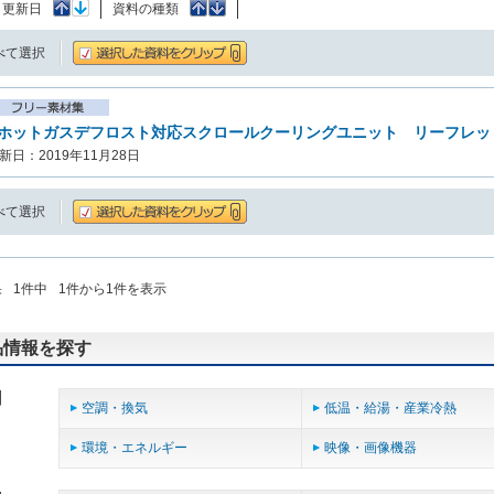
：
更新日
資料の種類
べて選択
ホットガスデフロスト対応スクロールクーリングユニット リーフレット
新日：2019年11月28日
べて選択
果
1
件中
1
件から
1
件を表示
品情報を探す
用
空調・換気
低温・給湯・産業冷熱
環境・エネルギー
映像・画像機器