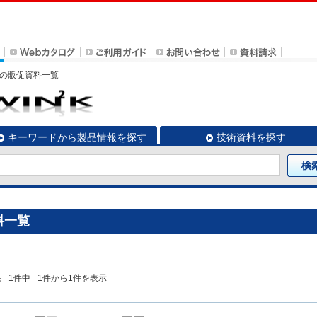
A」の販促資料一覧
キーワードから製品情報を探す
技術資料を探す
料一覧
果
1
件中
1
件から
1
件を表示