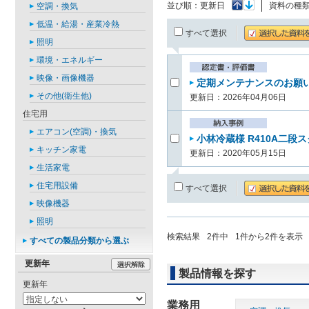
並び順：
更新日
資料の種
空調・換気
低温・給湯・産業冷熱
すべて選択
照明
環境・エネルギー
映像・画像機器
定期メンテナンスのお願い(
その他(衛生他)
更新日：2026年04月06日
住宅用
エアコン(空調)・換気
小林冷蔵様 R410A二段
キッチン家電
更新日：2020年05月15日
生活家電
住宅用設備
すべて選択
映像機器
照明
検索結果
2
件中
1
件から
2
件を表示
すべての製品分類から選ぶ
更新年
製品情報を探す
更新年
業務用