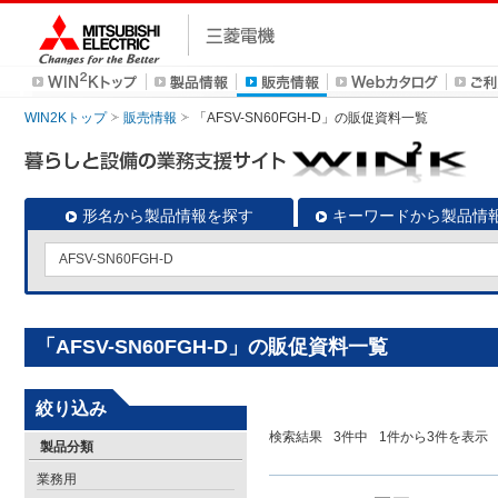
WIN2Kトップ
販売情報
「AFSV-SN60FGH-D」の販促資料一覧
形名から製品情報を探す
キーワードから製品情
「AFSV-SN60FGH-D」の販促資料一覧
絞り込み
検索結果
3
件中
1
件から
3
件を表示
製品分類
業務用