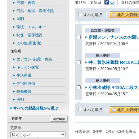
並び順：
更新日
資料の種
空調・換気
低温・給湯・産業冷熱
すべて選択
照明
環境・エネルギー
映像・画像機器
定期メンテナンスのお願い(
その他(衛生他)
更新日：2026年04月06日
住宅用
エアコン(空調)・換気
井上製氷冷蔵様 R410A
キッチン家電
更新日：2020年05月19日
生活家電
住宅用設備
小林冷蔵様 R410A二段
映像機器
更新日：2020年05月15日
照明
すべての製品分類から選ぶ
すべて選択
更新年
更新年
検索結果
3
件中
1
件から
3
件を表示