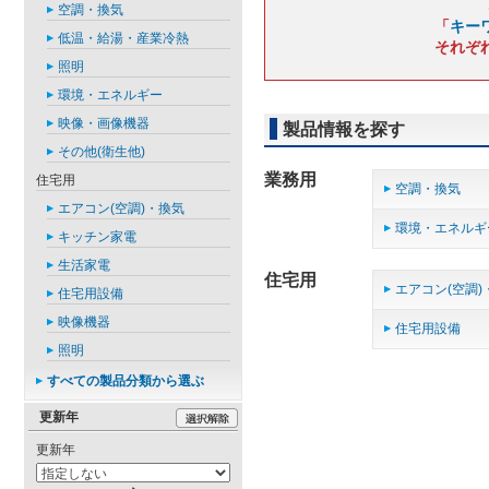
空調・換気
「
キー
低温・給湯・産業冷熱
それぞ
照明
環境・エネルギー
映像・画像機器
製品情報を探す
その他(衛生他)
業務用
住宅用
空調・換気
エアコン(空調)・換気
環境・エネルギ
キッチン家電
生活家電
住宅用
エアコン(空調)
住宅用設備
映像機器
住宅用設備
照明
すべての製品分類から選ぶ
更新年
更新年