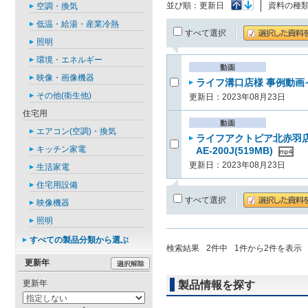
並び順：
更新日
資料の種
空調・換気
低温・給湯・産業冷熱
すべて選択
照明
環境・エネルギー
映像・画像機器
ライフ溝口店様 事例動画イ
その他(衛生他)
更新日：2023年08月23日
住宅用
エアコン(空調)・換気
ライフアクトピア北赤羽
キッチン家電
AE-200J(519MB)
更新日：2023年08月23日
生活家電
住宅用設備
すべて選択
映像機器
照明
すべての製品分類から選ぶ
検索結果
2
件中
1
件から
2
件を表示
更新年
更新年
製品情報を探す