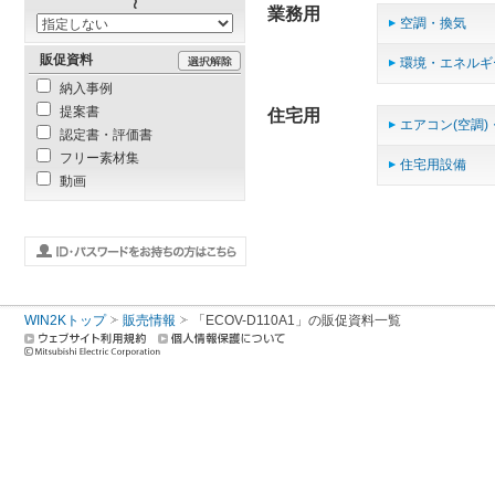
業務用
空調・換気
販促資料
環境・エネルギ
納入事例
提案書
住宅用
エアコン(空調)
認定書・評価書
フリー素材集
住宅用設備
動画
WIN2Kトップ
販売情報
「ECOV-D110A1」の販促資料一覧