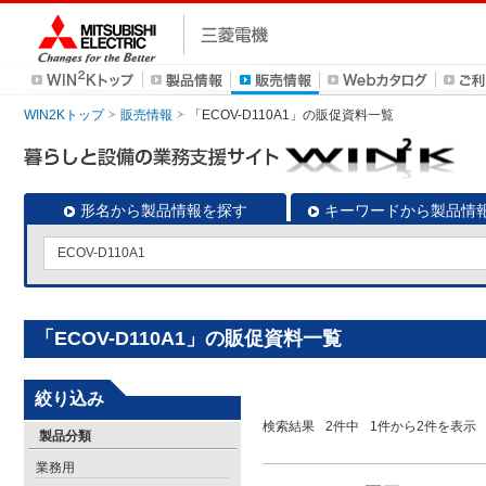
WIN2Kトップ
販売情報
「ECOV-D110A1」の販促資料一覧
形名から製品情報を探す
キーワードから製品情
「ECOV-D110A1」の販促資料一覧
絞り込み
検索結果
2
件中
1
件から
2
件を表示
製品分類
業務用