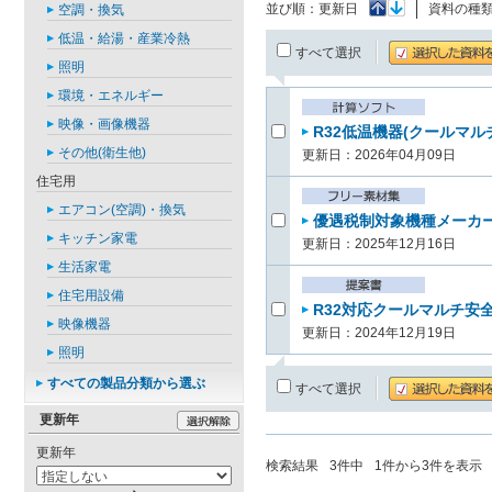
並び順：
更新日
資料の種
空調・換気
低温・給湯・産業冷熱
すべて選択
照明
環境・エネルギー
映像・画像機器
R32低温機器(クールマル
その他(衛生他)
更新日：2026年04月09日
住宅用
エアコン(空調)・換気
優遇税制対象機種メーカー
キッチン家電
更新日：2025年12月16日
生活家電
住宅用設備
R32対応クールマルチ安全
映像機器
更新日：2024年12月19日
照明
すべての製品分類から選ぶ
すべて選択
更新年
更新年
検索結果
3
件中
1
件から
3
件を表示