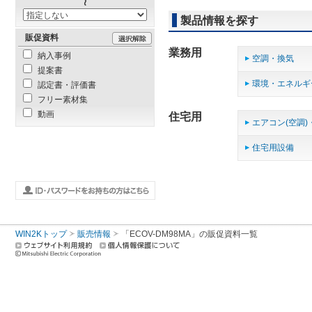
製品情報を探す
販促資料
業務用
納入事例
空調・換気
提案書
環境・エネルギ
認定書・評価書
フリー素材集
動画
住宅用
エアコン(空調)
住宅用設備
WIN2Kトップ
販売情報
「ECOV-DM98MA」の販促資料一覧