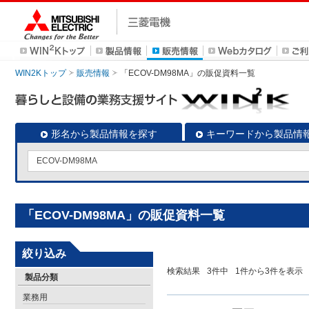
WIN2Kトップ
販売情報
「ECOV-DM98MA」の販促資料一覧
形名から製品情報を探す
キーワードから製品情
「ECOV-DM98MA」の販促資料一覧
絞り込み
検索結果
3
件中
1
件から
3
件を表示
製品分類
業務用