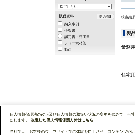
販促資料
検索結
納入事例
提案書
製
認定書・評価書
フリー素材集
業務
動画
住宅
個人情報保護法の改正及び個人情報の取扱い状況の変更を鑑みて、当社
WIN2Kトップ
販売情報
「GE-T552-BSG
たします。
改定した個人情報保護方針はこちら
当社では、お客様のウェブサイトでの体験を向上させ、コンテンツや広