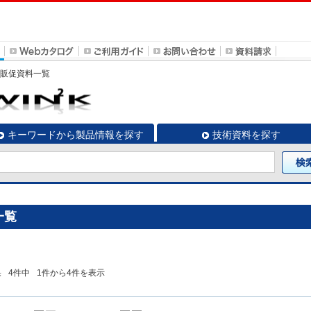
」の販促資料一覧
キーワードから製品情報を探す
技術資料を探す
一覧
果
4
件中
1
件から
4
件を表示