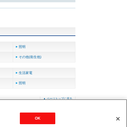
照明
その他(衛生他)
生活家電
照明
▲ ページトップに戻る
OK