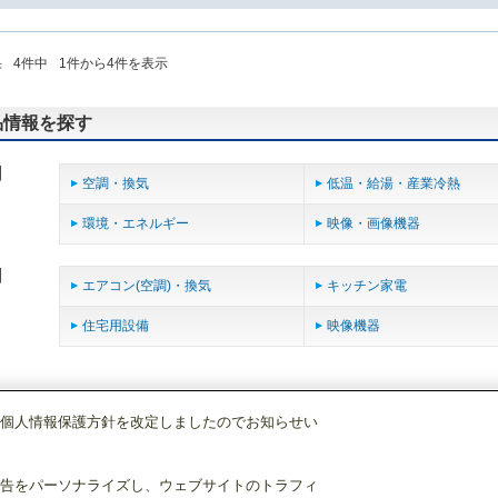
果
4
件中
1
件から
4
件を表示
品情報を探す
用
空調・換気
低温・給湯・産業冷熱
環境・エネルギー
映像・画像機器
用
エアコン(空調)・換気
キッチン家電
住宅用設備
映像機器
個人情報保護方針を改定しましたのでお知らせい
」の販促資料一覧
告をパーソナライズし、ウェブサイトのトラフィ