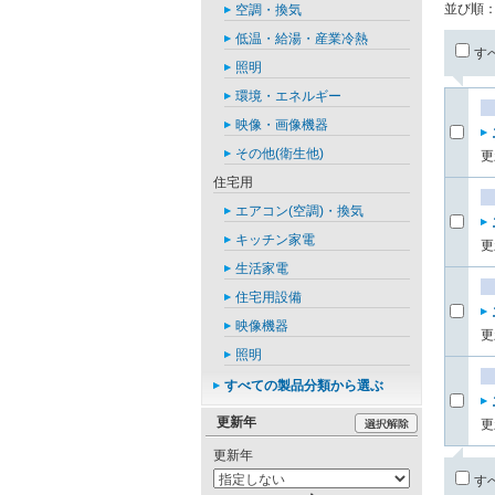
並び順
空調・換気
低温・給湯・産業冷熱
す
照明
環境・エネルギー
映像・画像機器
その他(衛生他)
更
住宅用
エアコン(空調)・換気
キッチン家電
更
生活家電
住宅用設備
映像機器
更
照明
すべての製品分類から選ぶ
更新年
更
更新年
す