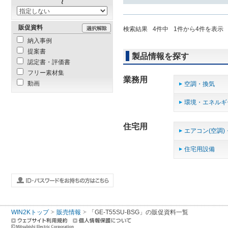
販促資料
検索結果
4
件中
1
件から
4
件を表示
納入事例
提案書
製品情報を探す
認定書・評価書
フリー素材集
業務用
動画
空調・換気
環境・エネルギ
住宅用
エアコン(空調)
住宅用設備
WIN2Kトップ
販売情報
「GE-T55SU-BSG」の販促資料一覧