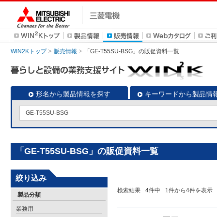
WIN2Kトップ
販売情報
「GE-T55SU-BSG」の販促資料一覧
形名から製品情報を探す
キーワードから製品情
「GE-T55SU-BSG」の販促資料一覧
絞り込み
検索結果
4
件中
1
件から
4
件を表示
製品分類
業務用