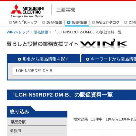
WIN2Kトップ
販売情報
「LGH-N50RDF2-DM-B」の販促資料一覧
形名から製品情報を探す
キーワードから製品情
「LGH-N50RDF2-DM-B」の販促資料一覧
絞り込み
検索結果
13
件中
1
件から
13
件を表
製品分類
業務用