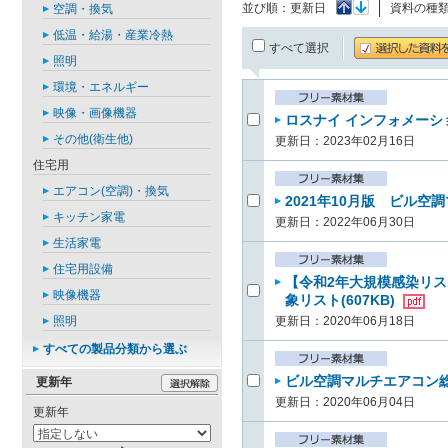
並び順：
更新日
資料の種
空調・換気
低温・給湯・産業冷熱
すべて選択
照明
環境・エネルギー
映像・画像機器
ロスナイ インフォメーション
その他(衛生他)
更新日：2023年02月16日
住宅用
エアコン(空調)・換気
2021年10月版 ビル空
キッチン家電
更新日：2022年06月30日
生活家電
住宅用設備
【令和2年大規模感染リス
映像機器
象リスト(607KB)
照明
更新日：2020年06月18日
すべての製品分類から選ぶ
ビル空調マルチエアコン総合
更新年
更新日：2020年06月04日
更新年