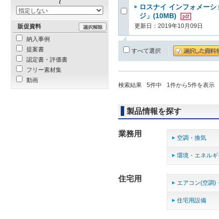
ロスナイ インフォメーショ
ジ」(10MB)
更新日：2019年10月09日
販促資料
納入事例
提案書
すべて選択
認定書・評価書
フリー素材集
動画
検索結果
5
件中
1
件から
5
件を表示
製品情報を探す
業務用
空調・換気
環境・エネルギ
住宅用
エアコン(空調)
住宅用設備