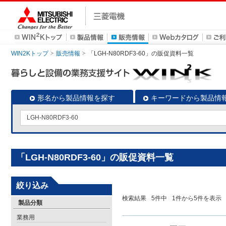
WIN2Kトップ
販売情報
「LGH-N80RDF3-60」の販促資料一覧
形名から製品情報を探す
キーワードから製品情
「LGH-N80RDF3-60」の販促資料一覧
絞り込み
検索結果
5
件中
1
件から
5
件を表示
製品分類
業務用