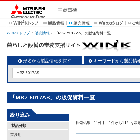
WIN2Kトップ
販売情報
「MBZ-5017AS」の販促資料一覧
形名から製品情報を探す
キーワードから製品情
「MBZ-5017AS」の販促資料一覧
絞り込み
検索結果
11
件中
1
件から
11
件を表
製品分類
業務用