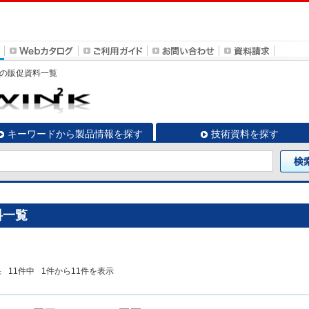
IN」の販促資料一覧
キーワードから製品情報を探す
技術資料を探す
料一覧
果
11
件中
1
件から
11
件を表示