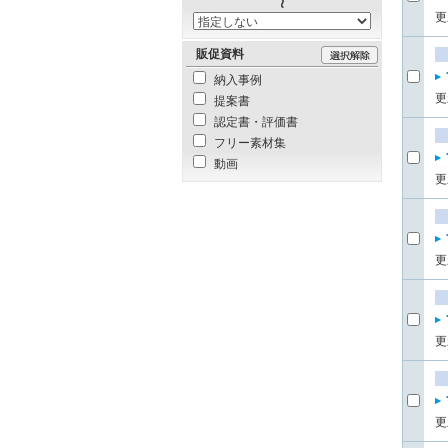
更
販促資料
納入事例
更
提案書
認定書・評価書
フリー素材集
動画
更
更
更
更