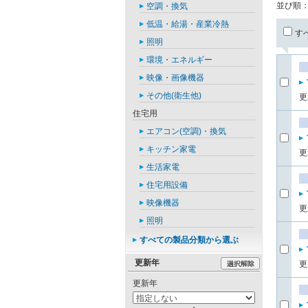
並び順
空調・換気
低温・給湯・産業冷熱
す
照明
環境・エネルギー
映像・画像機器
その他(衛生他)
更
住宅用
エアコン(空調)・換気
キッチン家電
更
生活家電
住宅用設備
映像機器
更
照明
すべての製品分類から選ぶ
更新年
更
更新年