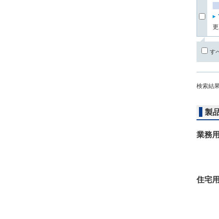
更
す
検索結
製
業務
住宅