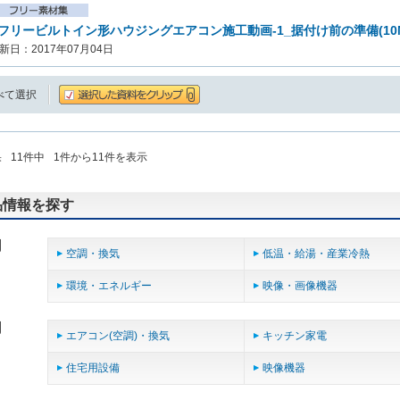
フリービルトイン形ハウジングエアコン施工動画-1_据付け前の準備(10
新日：2017年07月04日
べて選択
果
11
件中
1
件から
11
件を表示
品情報を探す
用
空調・換気
低温・給湯・産業冷熱
環境・エネルギー
映像・画像機器
用
エアコン(空調)・換気
キッチン家電
住宅用設備
映像機器