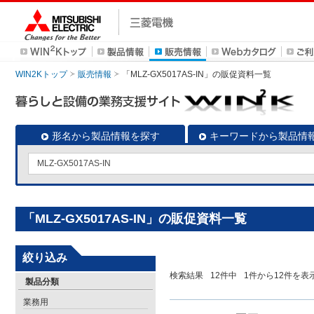
WIN2Kトップ
販売情報
「MLZ-GX5017AS-IN」の販促資料一覧
形名から製品情報を探す
キーワードから製品情
「MLZ-GX5017AS-IN」の販促資料一覧
絞り込み
検索結果
12
件中
1
件から
12
件を表
製品分類
業務用