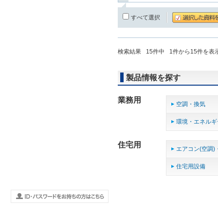
すべて選択
検索結果
15
件中
1
件から
15
件を表
製品情報を探す
業務用
空調・換気
環境・エネルギ
住宅用
エアコン(空調)
住宅用設備