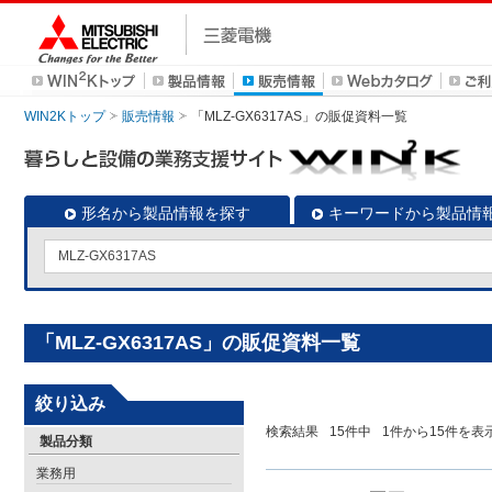
WIN2Kトップ
販売情報
「MLZ-GX6317AS」の販促資料一覧
形名から製品情報を探す
キーワードから製品情
「MLZ-GX6317AS」の販促資料一覧
絞り込み
検索結果
15
件中
1
件から
15
件を表
製品分類
業務用