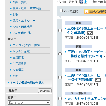
並び順：
更新日
資料の種
空調・換気
低温・給湯・産業冷熱
すべて選択
照明
環境・エネルギー
映像・画像機器
三菱HEMS施工ムービー_
付け(93MB)
その他(衛生他)
更新日：2020年03月11日
住宅用
エアコン(空調)・換気
キッチン家電
三菱HEMS施工ムービー_
ー接続と据付け(82MB)
生活家電
更新日：2020年03月11日
住宅用設備
映像機器
三菱HEMS施工ムービー_
照明
ー取付準備(8MB)
すべての製品分類から選ぶ
更新日：2020年03月11日
更新年
更新年
天井カセット形エアコン施
更新日：2017年06月15日