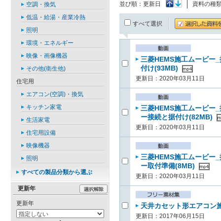
並び順：
更新日
資料の種
空調・換気
低温・給湯・産業冷熱
すべて選択
照明
環境・エネルギー
映像・画像機器
三菱HEMS施工ムービー_
付け(93MB)
その他(衛生他)
更新日：2020年03月11日
住宅用
エアコン(空調)・換気
キッチン家電
三菱HEMS施工ムービー_
ー接続と据付け(82MB)
生活家電
更新日：2020年03月11日
住宅用設備
映像機器
三菱HEMS施工ムービー_
照明
ー取付準備(8MB)
すべての製品分類から選ぶ
更新日：2020年03月11日
更新年
更新年
天井カセット形エアコン施
更新日：2017年06月15日