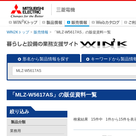
WIN2Kトップ
販売情報
「MLZ-W5617AS」の販促資料一覧
形名から製品情報を探す
キーワードから製品情
「MLZ-W5617AS」の販促資料一覧
絞り込み
検索結果
15
件中
1
件から
15
件を表
製品分類
業務用