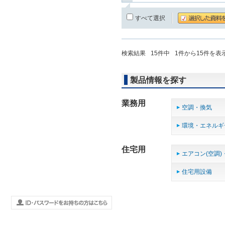
すべて選択
検索結果
15
件中
1
件から
15
件を表
製品情報を探す
業務用
空調・換気
環境・エネルギ
住宅用
エアコン(空調)
住宅用設備