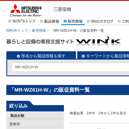
WIN2Kトップ
販売情報
「MR-WZ61H-W」の販促資料一覧
形名から製品情報を探す
キーワードから製品情
「MR-WZ61H-W」の販促資料一覧
絞り込み
検索結果
1
件中
1
件から
1
件を表示
製品分類
業務用