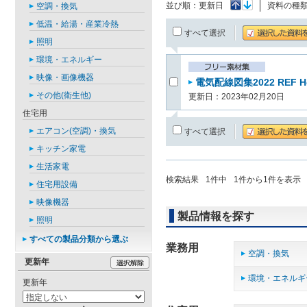
並び順：
更新日
資料の種
空調・換気
低温・給湯・産業冷熱
すべて選択
照明
環境・エネルギー
映像・画像機器
電気配線図集2022 REF H
その他(衛生他)
更新日：2023年02月20日
住宅用
エアコン(空調)・換気
すべて選択
キッチン家電
生活家電
検索結果
1
件中
1
件から
1
件を表示
住宅用設備
映像機器
製品情報を探す
照明
すべての製品分類から選ぶ
業務用
空調・換気
更新年
環境・エネルギ
更新年