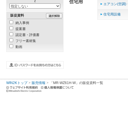
住宅用
エアコン(空調)
住宅用設備
販促資料
納入事例
提案書
認定書・評価書
フリー素材集
動画
WIN2Kトップ
販売情報
「MR-WZ61H-W」の販促資料一覧