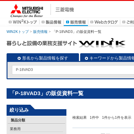
WIN2Kトップ
販売情報
「P-18VAD3」の販促資料一覧
形名から製品情報を探す
キーワードから製品情
「P-18VAD3」の販促資料一覧
絞り込み
検索結果
1
件中
1
件から
1
件を表示
製品分類
業務用