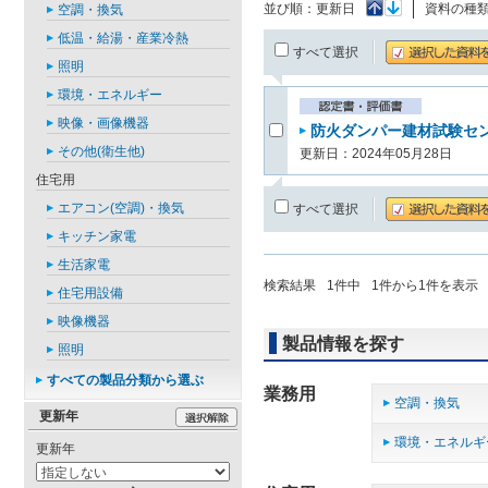
並び順：
更新日
資料の種
空調・換気
低温・給湯・産業冷熱
すべて選択
照明
環境・エネルギー
映像・画像機器
防火ダンパー建材試験センタ
その他(衛生他)
更新日：2024年05月28日
住宅用
エアコン(空調)・換気
すべて選択
キッチン家電
生活家電
検索結果
1
件中
1
件から
1
件を表示
住宅用設備
映像機器
製品情報を探す
照明
すべての製品分類から選ぶ
業務用
空調・換気
更新年
環境・エネルギ
更新年