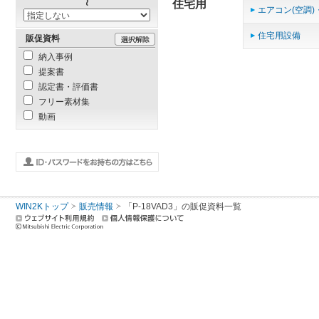
住宅用
エアコン(空調)
住宅用設備
販促資料
納入事例
提案書
認定書・評価書
フリー素材集
動画
WIN2Kトップ
販売情報
「P-18VAD3」の販促資料一覧