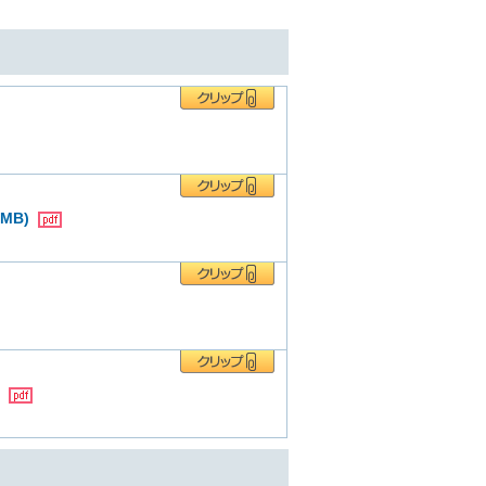
MB)
)