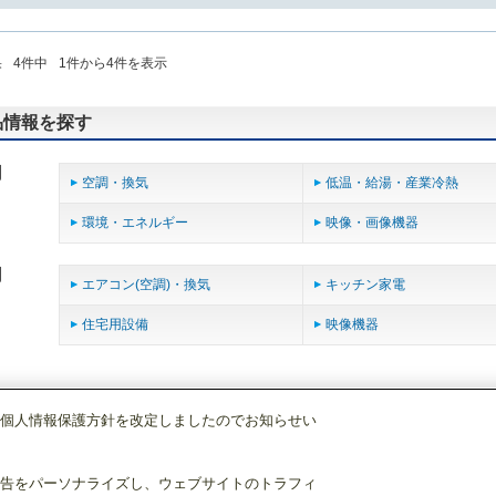
果
4
件中
1
件から
4
件を表示
品情報を探す
用
空調・換気
低温・給湯・産業冷熱
環境・エネルギー
映像・画像機器
用
エアコン(空調)・換気
キッチン家電
住宅用設備
映像機器
個人情報保護方針を改定しましたのでお知らせい
販促資料一覧
告をパーソナライズし、ウェブサイトのトラフィ