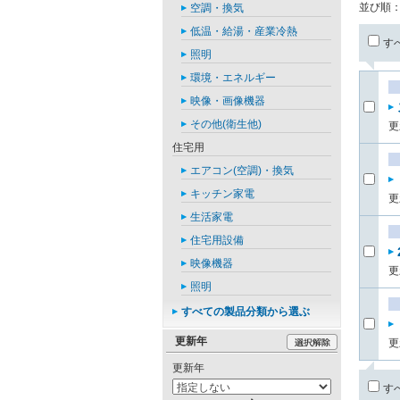
並び順
空調・換気
低温・給湯・産業冷熱
す
照明
環境・エネルギー
映像・画像機器
その他(衛生他)
更
住宅用
エアコン(空調)・換気
キッチン家電
更
生活家電
住宅用設備
映像機器
更
照明
すべての製品分類から選ぶ
更新年
更
更新年
す