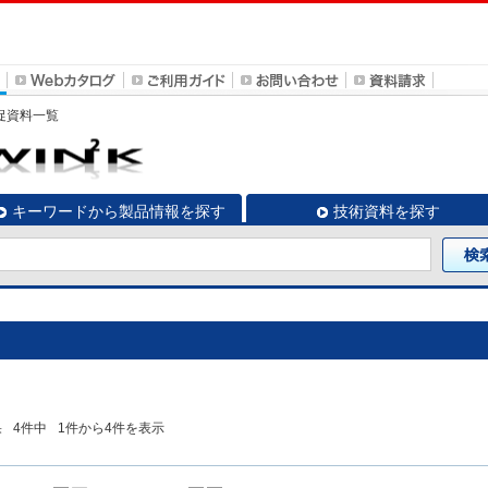
販促資料一覧
キーワードから製品情報を探す
技術資料を探す
果
4
件中
1
件から
4
件を表示