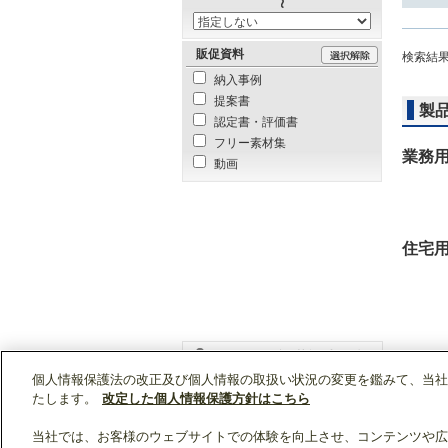
販促資料
検索結
納入事例
提案書
製
認定書・評価書
フリー素材集
業務
動画
住宅
個人情報保護法の改正及び個人情報の取扱い状況の変更を鑑みて、当社
WIN2Kトップ
販売情報
「PAR-43MA」の
たします。
改定した個人情報保護方針はこちら
当社では、お客様のウェブサイトでの体験を向上させ、コンテンツや広