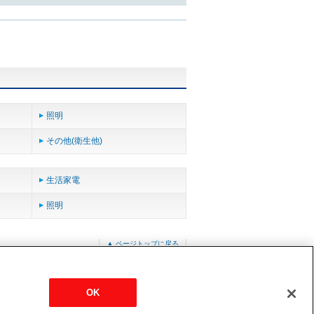
照明
その他(衛生他)
生活家電
照明
▲ ページトップに戻る
OK