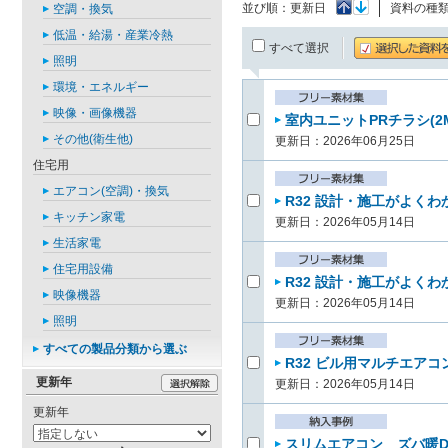
並び順：
更新日
資料の種
空調・換気
低温・給湯・産業冷熱
すべて選択
照明
環境・エネルギー
映像・画像機器
室内ユニットPRチラシ(2
その他(衛生他)
更新日：2026年06月25日
住宅用
エアコン(空調)・換気
R32 設計・施工がよく
キッチン家電
更新日：2026年05月14日
生活家電
住宅用設備
R32 設計・施工がよく
映像機器
更新日：2026年05月14日
照明
すべての製品分類から選ぶ
R32 ビル用マルチエアコ
更新年
更新日：2026年05月14日
更新年
スリムエアコン ズバ暖D