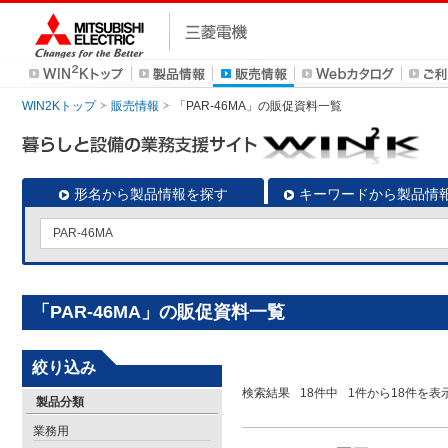
WIN2Kトップ
販売情報
「PAR-46MA」の販促資料一覧
形名から製品情報を探す
キーワードから製品情
「PAR-46MA」の販促資料一覧
絞り込み
検索結果
18
件中
1
件から
18
件を表
製品分類
業務用