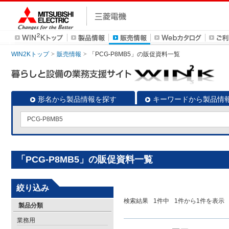
WIN2Kトップ
販売情報
「PCG-P8MB5」の販促資料一覧
形名から製品情報を探す
キーワードから製品情
「PCG-P8MB5」の販促資料一覧
絞り込み
検索結果
1
件中
1
件から
1
件を表示
製品分類
業務用