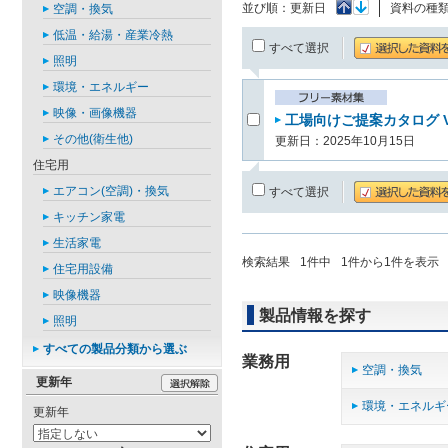
並び順：
更新日
資料の種
空調・換気
低温・給湯・産業冷熱
すべて選択
照明
環境・エネルギー
映像・画像機器
工場向けご提案カタログ Vo
その他(衛生他)
更新日：2025年10月15日
住宅用
エアコン(空調)・換気
すべて選択
キッチン家電
生活家電
検索結果
1
件中
1
件から
1
件を表示
住宅用設備
映像機器
製品情報を探す
照明
すべての製品分類から選ぶ
業務用
空調・換気
更新年
環境・エネルギ
更新年