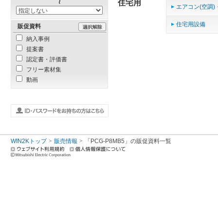
住宅用
エアコン(空調)
住宅用設備
販促資料
納入事例
提案書
認定書・評価書
フリー素材集
動画
WIN2Kトップ
販売情報
「PCG-P8MB5」の販促資料一覧