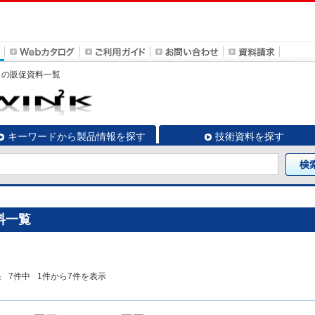
GM」の販促資料一覧
キーワードから製品情報を探す
技術資料を探す
資料一覧
果
7
件中
1
件から
7
件を表示