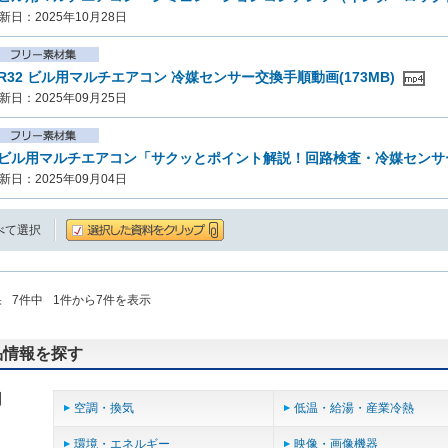
新日：2025年10月28日
R32 ビル用マルチエアコン 冷媒センサー交換手順動画(173MB)
新日：2025年09月25日
ビル用マルチエアコン「サクッとポイント解説！回路検査・冷媒セン
新日：2025年09月04日
べて選択
果
7
件中
1
件から
7
件を表示
品情報を探す
用
空調・換気
低温・給湯・産業冷熱
環境・エネルギー
映像・画像機器