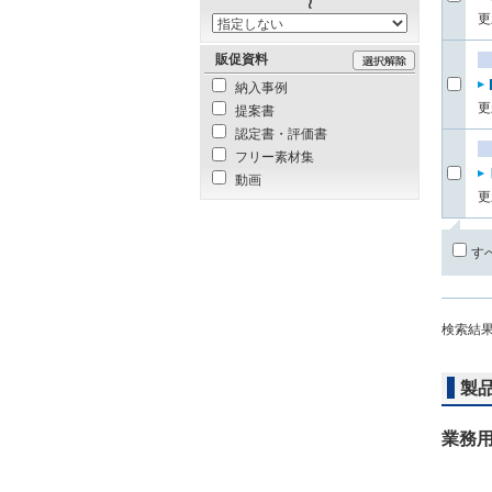
更
販促資料
納入事例
更
提案書
認定書・評価書
フリー素材集
動画
更
す
検索結
製
業務