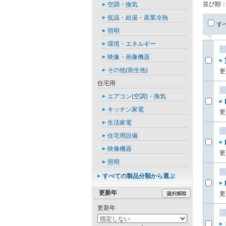
並び順
空調・換気
低温・給湯・産業冷熱
す
照明
環境・エネルギー
映像・画像機器
その他(衛生他)
更
住宅用
エアコン(空調)・換気
キッチン家電
更
生活家電
住宅用設備
映像機器
更
照明
すべての製品分類から選ぶ
更新年
更
更新年