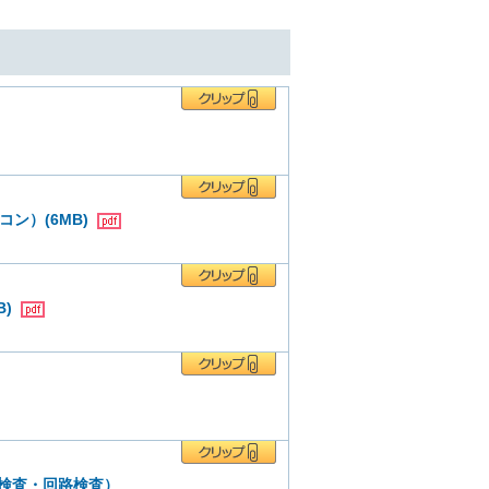
ン）(6MB)
B)
ク検査・回路検査）