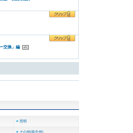
サー交換」編
照明
その他(衛生他)