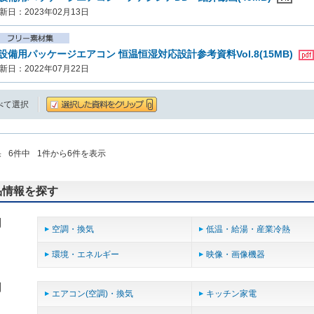
新日：2023年02月13日
設備用パッケージエアコン 恒温恒湿対応設計参考資料Vol.8(15MB)
新日：2022年07月22日
べて選択
果
6
件中
1
件から
6
件を表示
品情報を探す
用
空調・換気
低温・給湯・産業冷熱
環境・エネルギー
映像・画像機器
用
エアコン(空調)・換気
キッチン家電