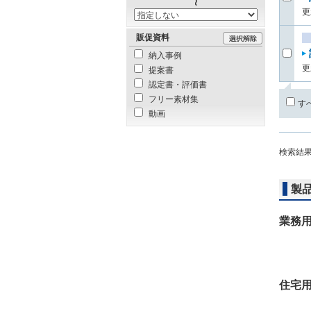
更
販促資料
納入事例
更
提案書
認定書・評価書
フリー素材集
す
動画
検索結
製
業務
住宅