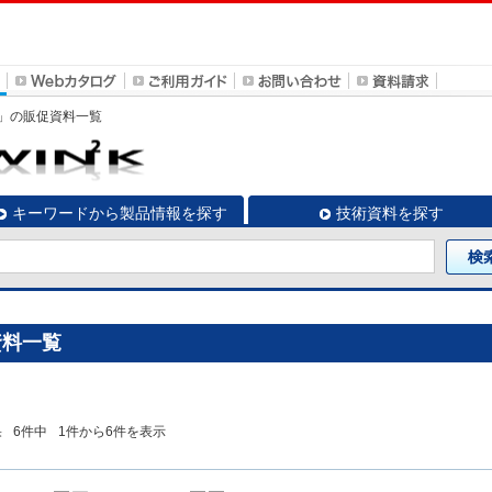
MJ1」の販促資料一覧
キーワードから製品情報を探す
技術資料を探す
促資料一覧
果
6
件中
1
件から
6
件を表示