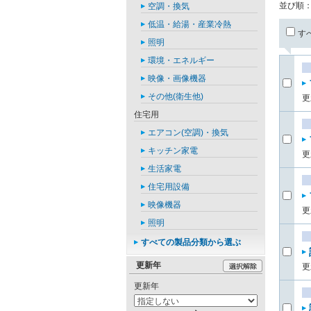
並び順
空調・換気
低温・給湯・産業冷熱
す
照明
環境・エネルギー
映像・画像機器
その他(衛生他)
更
住宅用
エアコン(空調)・換気
キッチン家電
更
生活家電
住宅用設備
映像機器
更
照明
すべての製品分類から選ぶ
更新年
更
更新年