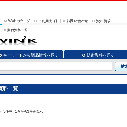
J1-F」の販促資料一覧
キーワードから製品情報を探す
技術資料を探す
促資料一覧
果
3
件中
1
件から
3
件を表示