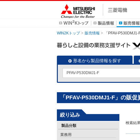
WIN2Kトップ
販売情報
「PFAV-P530DM
形名から製品情報を探す
「PFAV-P530DMJ1-F」の販
絞り込み
検索結
製品分類
業務用