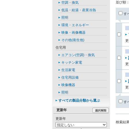
並び順
空調・換気
低温・給湯・産業冷熱
す
照明
環境・エネルギー
映像・画像機器
その他(衛生他)
更
住宅用
エアコン(空調)・換気
キッチン家電
更
生活家電
住宅用設備
映像機器
更
照明
すべての製品分類から選ぶ
す
更新年
更新年
検索結