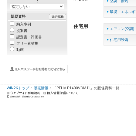
空調・換気
環境・エネルギ
販促資料
納入事例
住宅用
エアコン(空調)
提案書
認定書・評価書
住宅用設備
フリー素材集
動画
WIN2Kトップ
販売情報
「PFHV-P1400VDMJ1」の販促資料一覧