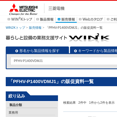
WIN2Kトップ
販売情報
「PFHV-P1400VDMJ1」の販促資料一覧
形名から製品情報を探す
キーワードから製品情
「PFHV-P1400VDMJ1」の販促資料一覧
絞り込み
検索結果
2
件中
1
件から
2
件を表示
製品分類
業務用