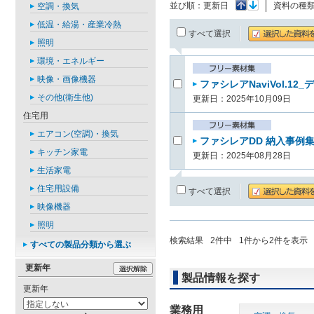
並び順：
更新日
資料の種
空調・換気
低温・給湯・産業冷熱
すべて選択
照明
環境・エネルギー
映像・画像機器
ファシレアNaviVol.12
その他(衛生他)
更新日：2025年10月09日
住宅用
エアコン(空調)・換気
ファシレアDD 納入事例集Vo
キッチン家電
更新日：2025年08月28日
生活家電
住宅用設備
すべて選択
映像機器
照明
検索結果
2
件中
1
件から
2
件を表示
すべての製品分類から選ぶ
更新年
製品情報を探す
更新年
業務用