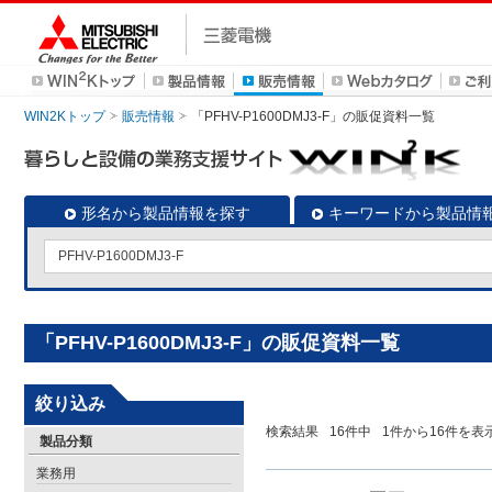
WIN2Kトップ
販売情報
「PFHV-P1600DMJ3-F」の販促資料一覧
形名から製品情報を探す
キーワードから製品情
「PFHV-P1600DMJ3-F」の販促資料一覧
絞り込み
検索結果
16
件中
1
件から
16
件を表
製品分類
業務用