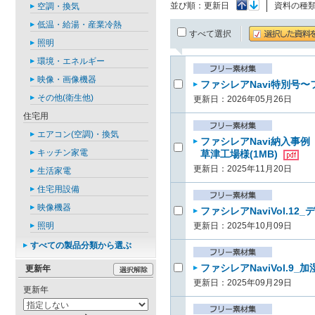
並び順：
更新日
資料の種
空調・換気
低温・給湯・産業冷熱
すべて選択
照明
環境・エネルギー
映像・画像機器
ファシレアNavi特別号〜フ
その他(衛生他)
更新日：2026年05月26日
住宅用
エアコン(空調)・換気
ファシレアNavi納入事
キッチン家電
草津工場様(1MB)
更新日：2025年11月20日
生活家電
住宅用設備
映像機器
ファシレアNaviVol.12
照明
更新日：2025年10月09日
すべての製品分類から選ぶ
ファシレアNaviVol.9_
更新年
更新日：2025年09月29日
更新年