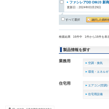
ファシレアDD DMJ3 新
更新日：2024年03月29日
すべて選択
検索結果
16
件中
1
件から
16
件を表
製品情報を探す
業務用
空調・換気
環境・エネルギ
住宅用
エアコン(空調)
住宅用設備