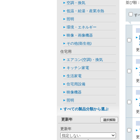
並び順
空調・換気
低温・給湯・産業冷熱
す
照明
環境・エネルギー
映像・画像機器
その他(衛生他)
更
住宅用
エアコン(空調)・換気
キッチン家電
生活家電
更
住宅用設備
映像機器
照明
すべての製品分類から選ぶ
更
更新年
更新年
更