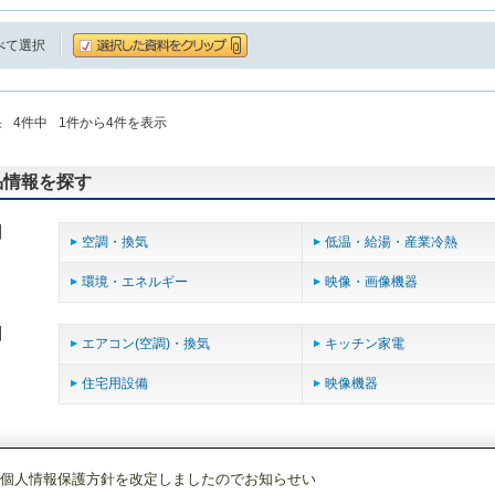
べて選択
果
4
件中
1
件から
4
件を表示
品情報を探す
用
空調・換気
低温・給湯・産業冷熱
環境・エネルギー
映像・画像機器
用
エアコン(空調)・換気
キッチン家電
住宅用設備
映像機器
個人情報保護方針を改定しましたのでお知らせい