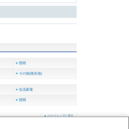
照明
その他(衛生他)
生活家電
照明
▲ ページトップに戻る