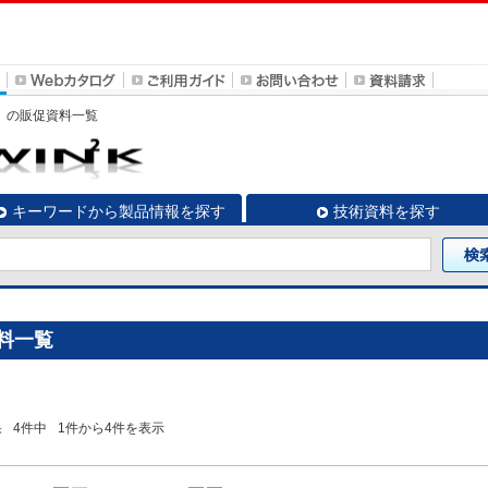
J3」の販促資料一覧
キーワードから製品情報を探す
技術資料を探す
資料一覧
果
4
件中
1
件から
4
件を表示