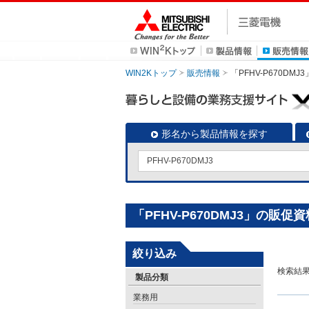
WIN2Kトップ
販売情報
「PFHV-P670DM
形名から製品情報を探す
「PFHV-P670DMJ3」の販促
絞り込み
検索結
製品分類
業務用