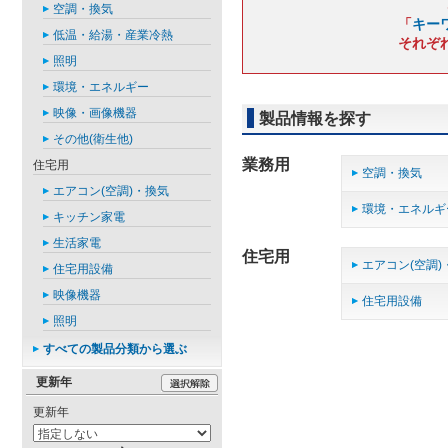
空調・換気
「
キー
低温・給湯・産業冷熱
それぞ
照明
環境・エネルギー
映像・画像機器
製品情報を探す
その他(衛生他)
業務用
住宅用
空調・換気
エアコン(空調)・換気
環境・エネルギ
キッチン家電
生活家電
住宅用
エアコン(空調)
住宅用設備
映像機器
住宅用設備
照明
すべての製品分類から選ぶ
更新年
更新年