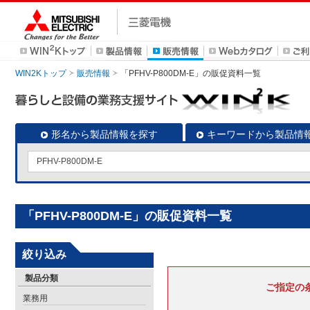
WIN2Kトップ
販売情報
「PFHV-P800DM-E」の販促資料一覧
形名から製品情報を探す
キーワードから製品情
「PFHV-P800DM-E」の販促資料一覧
絞り込み
製品分類
ご指定の
業務用