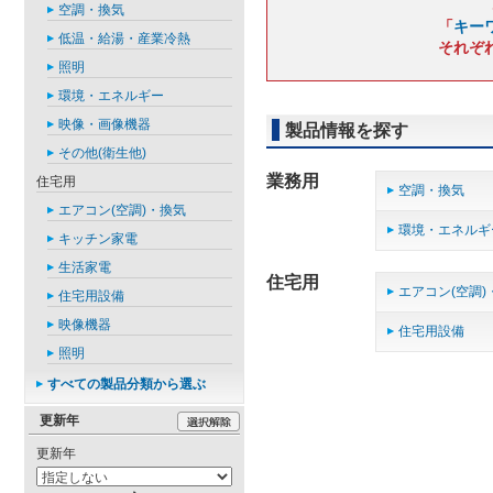
空調・換気
「
キー
低温・給湯・産業冷熱
それぞ
照明
環境・エネルギー
映像・画像機器
製品情報を探す
その他(衛生他)
業務用
住宅用
空調・換気
エアコン(空調)・換気
環境・エネルギ
キッチン家電
生活家電
住宅用
エアコン(空調)
住宅用設備
映像機器
住宅用設備
照明
すべての製品分類から選ぶ
更新年
更新年