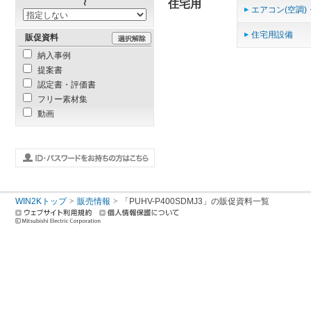
住宅用
エアコン(空調)
住宅用設備
販促資料
納入事例
提案書
認定書・評価書
フリー素材集
動画
WIN2Kトップ
販売情報
「PUHV-P400SDMJ3」の販促資料一覧