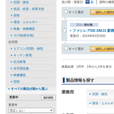
並び順：
更新日
資料の種
空調・換気
低温・給湯・産業冷熱
すべて選択
照明
環境・エネルギー
映像・画像機器
ファシレアDD DMJ3 新
その他(衛生他)
更新日：2024年03月29日
住宅用
エアコン(空調)・換気
すべて選択
キッチン家電
生活家電
検索結果
1
件中
1
件から
1
件を表示
住宅用設備
映像機器
製品情報を探す
照明
すべての製品分類から選ぶ
業務用
空調・換気
更新年
環境・エネルギ
更新年