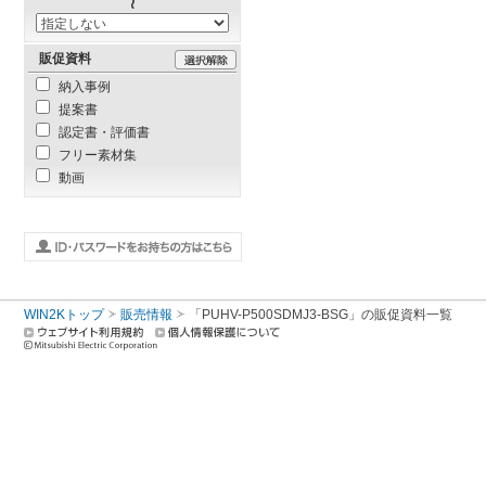
販促資料
納入事例
提案書
認定書・評価書
フリー素材集
動画
WIN2Kトップ
販売情報
「PUHV-P500SDMJ3-BSG」の販促資料一覧