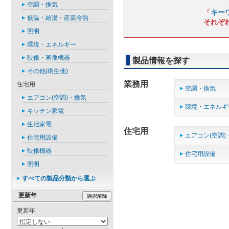
空調・換気
「
キー
低温・給湯・産業冷熱
それぞ
照明
環境・エネルギー
映像・画像機器
製品情報を探す
その他(衛生他)
業務用
住宅用
空調・換気
エアコン(空調)・換気
環境・エネルギ
キッチン家電
生活家電
住宅用
エアコン(空調)
住宅用設備
映像機器
住宅用設備
照明
すべての製品分類から選ぶ
更新年
更新年