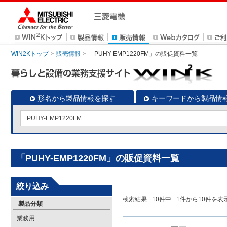
WIN2Kトップ
販売情報
「PUHY-EMP1220FM」の販促資料一覧
形名から製品情報を探す
キーワードから製品情
「PUHY-EMP1220FM」の販促資料一覧
絞り込み
検索結果
10
件中
1
件から
10
件を表
製品分類
業務用