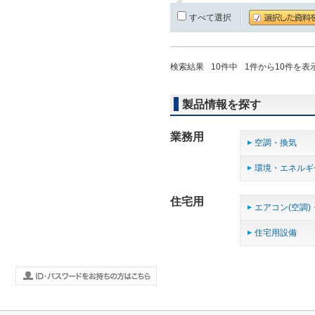
すべて選択
検索結果
10
件中
1
件から
10
件を表
製品情報を探す
業務用
空調・換気
環境・エネルギ
住宅用
エアコン(空調)
住宅用設備