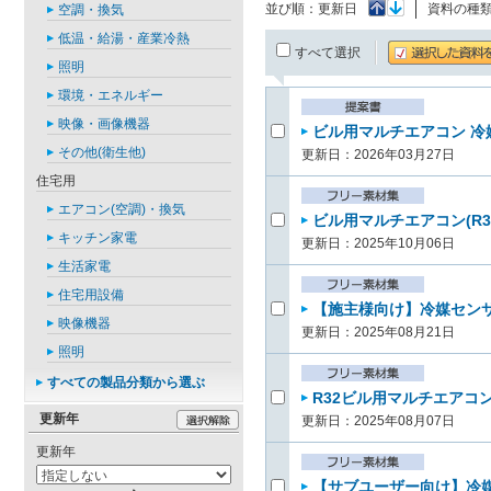
並び順：
更新日
資料の種
空調・換気
低温・給湯・産業冷熱
すべて選択
照明
環境・エネルギー
映像・画像機器
ビル用マルチエアコン 冷媒
その他(衛生他)
更新日：2026年03月27日
住宅用
エアコン(空調)・換気
ビル用マルチエアコン(R3
キッチン家電
更新日：2025年10月06日
生活家電
住宅用設備
【施主様向け】冷媒センサー
映像機器
更新日：2025年08月21日
照明
すべての製品分類から選ぶ
R32ビル用マルチエアコン
更新年
更新日：2025年08月07日
更新年
【サブユーザー向け】冷媒