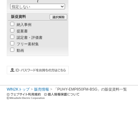
販促資料
納入事例
提案書
認定書・評価書
フリー素材集
動画
WIN2Kトップ
販売情報
「PUHY-EMP850FM-BSG」の販促資料一覧