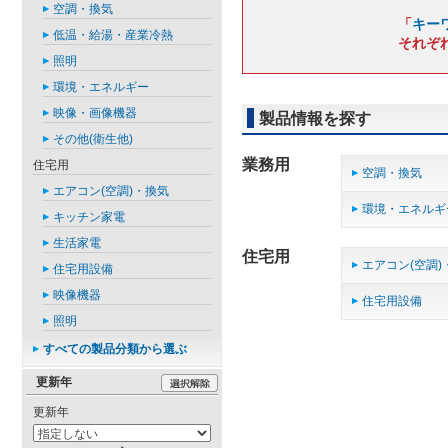
空調・換気
「
キー
低温・給湯・産業冷熱
それぞ
照明
環境・エネルギー
映像・画像機器
製品情報を探す
その他(衛生他)
業務用
住宅用
空調・換気
エアコン(空調)・換気
環境・エネルギ
キッチン家電
生活家電
住宅用
エアコン(空調)
住宅用設備
映像機器
住宅用設備
照明
すべての製品分類から選ぶ
更新年
更新年