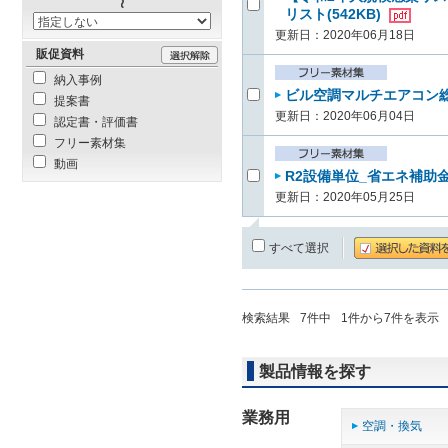
リスト(542KB)
更新日：2020年06月18日
販促資料
納入事例
ビル空調マルチエアコン総合
提案書
更新日：2020年06月04日
認定書・評価書
フリー素材集
動画
R2設備単位_省エネ補助金
更新日：2020年05月25日
すべて選択
検索結果
7
件中
1
件から
7
件を表示
製品情報を探す
業務用
空調・換気