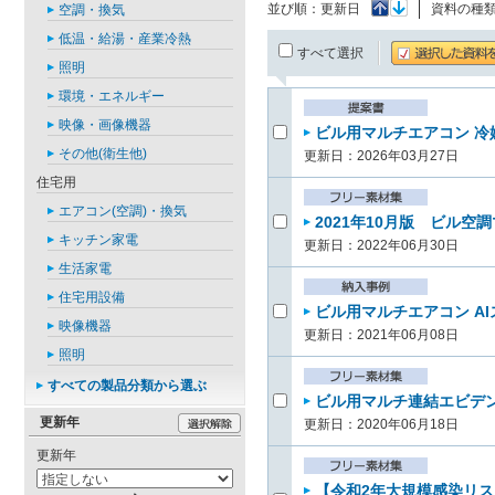
並び順：
更新日
資料の種
空調・換気
低温・給湯・産業冷熱
すべて選択
照明
環境・エネルギー
映像・画像機器
ビル用マルチエアコン 冷媒
その他(衛生他)
更新日：2026年03月27日
住宅用
エアコン(空調)・換気
2021年10月版 ビル空
キッチン家電
更新日：2022年06月30日
生活家電
住宅用設備
ビル用マルチエアコン A
映像機器
更新日：2021年06月08日
照明
すべての製品分類から選ぶ
ビル用マルチ連結エビデンス
更新年
更新日：2020年06月18日
更新年
【令和2年大規模感染リ