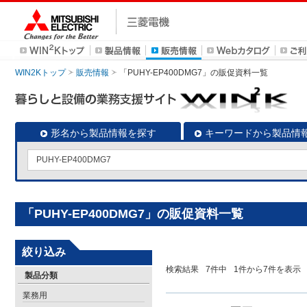
WIN2Kトップ
販売情報
「PUHY-EP400DMG7」の販促資料一覧
形名から製品情報を探す
キーワードから製品情
「PUHY-EP400DMG7」の販促資料一覧
絞り込み
検索結果
7
件中
1
件から
7
件を表示
製品分類
業務用