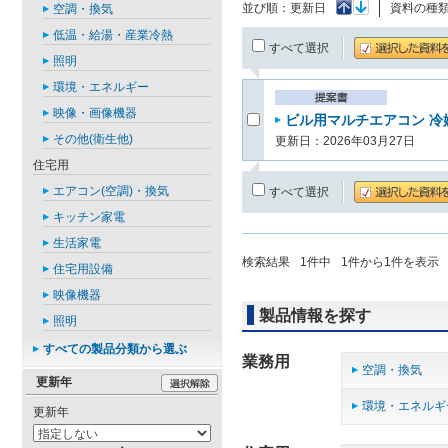
並び順：
更新日
資料の種
空調・換気
低温・給湯・産業冷熱
すべて選択
照明
環境・エネルギー
映像・画像機器
ビル用マルチエアコン 冷媒
その他(衛生他)
更新日：2026年03月27日
住宅用
エアコン(空調)・換気
すべて選択
キッチン家電
生活家電
検索結果
1
件中
1
件から
1
件を表示
住宅用設備
映像機器
製品情報を探す
照明
すべての製品分類から選ぶ
業務用
空調・換気
更新年
環境・エネルギ
更新年