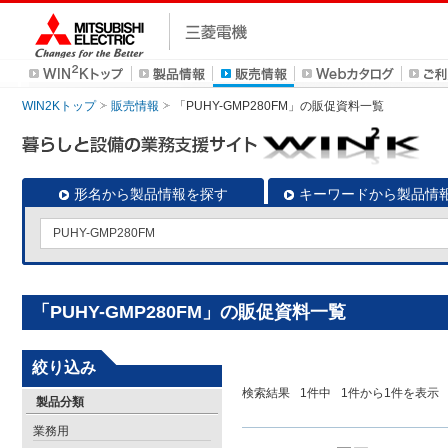
WIN2Kトップ
販売情報
「PUHY-GMP280FM」の販促資料一覧
形名から製品情報を探す
キーワードから製品情
「PUHY-GMP280FM」の販促資料一覧
絞り込み
検索結果
1
件中
1
件から
1
件を表示
製品分類
業務用