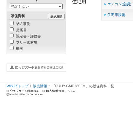
住宅用
エアコン(空調)
住宅用設備
販促資料
納入事例
提案書
認定書・評価書
フリー素材集
動画
WIN2Kトップ
販売情報
「PUHY-GMP280FM」の販促資料一覧