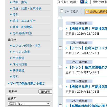
並び順：
更新日
資料の種
空調・換気
低温・給湯・産業冷熱
すべて選択
照明
環境・エネルギー
映像・画像機器
【機器早見表】三菱換気送風
その他(衛生他)
更新日：2026年02月25日
住宅用
エアコン(空調)・換気
【チラシ】住宅向けロスナ
キッチン家電
更新日：2024年12月27日
生活家電
住宅用設備
【チラシ】換気空清機ロス
映像機器
更新日：2024年12月27日
照明
すべての製品分類から選ぶ
【機器早見表】三菱換気送風
更新年
更新日：2024年12月11日
更新年
【高機能換気設備等の導入支