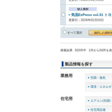
気流ExPress vol.3
更新日：2026年02月03日
すべて選択
検索結果
920
件中
1
件から
50
件を表
製品情報を探す
業務用
空調・換気
環境・エネルギ
住宅用
エアコン(空調)
住宅用設備