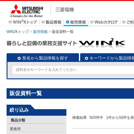
WIN2Kトップ
販売情報
販促資料一覧
形名から製品情報を探す
キーワードから製品情
販促資料一覧
絞り込み
検索結果
920
件中
1
件から
50
件を表
製品分類
業務用