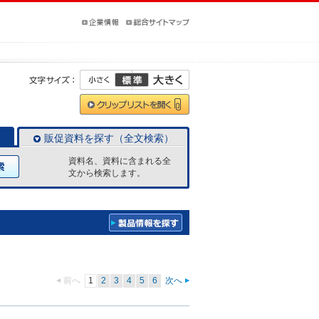
販促資料を探す（全文検索）
資料名、資料に含まれる全
文から検索します。
前へ
1
2
3
4
5
6
次へ