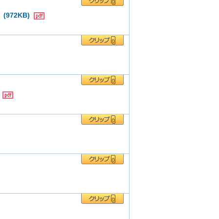
972KB)
）