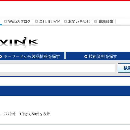
キーワードから製品情報を探す
技術資料を探す
果
277
件中
1
件から
50
件を表示