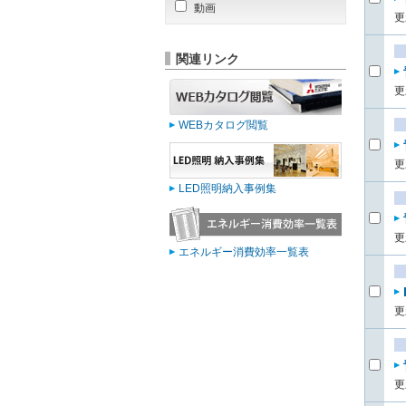
動画
更
関連リンク
更
WEBカタログ閲覧
更
LED照明納入事例集
更
エネルギー消費効率一覧表
更
更