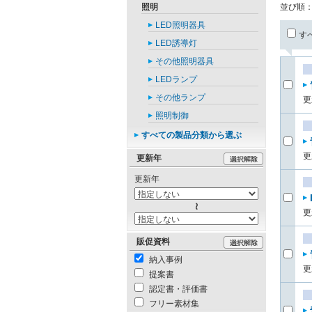
照明
並び順
LED照明器具
す
LED誘導灯
その他照明器具
LEDランプ
その他ランプ
更
照明制御
すべての製品分類から選ぶ
更
更新年
更新年
更
販促資料
納入事例
更
提案書
認定書・評価書
フリー素材集