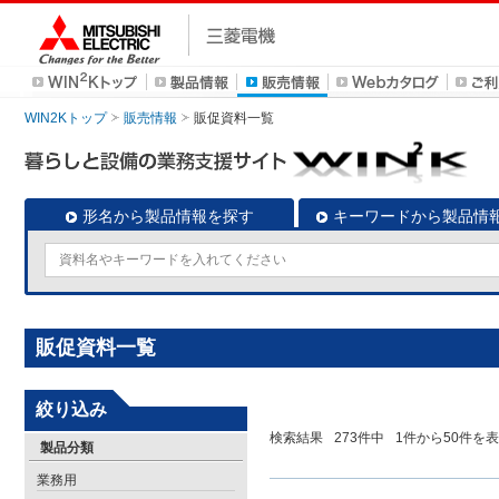
WIN2Kトップ
販売情報
販促資料一覧
形名から製品情報を探す
キーワードから製品情
販促資料一覧
絞り込み
検索結果
273
件中
1
件から
50
件を表
製品分類
業務用