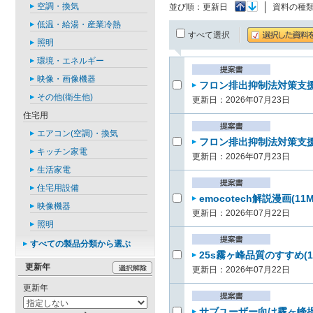
空調・換気
並び順：
更新日
資料の種
低温・給湯・産業冷熱
すべて選択
照明
環境・エネルギー
映像・画像機器
フロン排出抑制法対策支援パ
その他(衛生他)
更新日：2026年07月23日
住宅用
エアコン(空調)・換気
フロン排出抑制法対策支援パ
キッチン家電
更新日：2026年07月23日
生活家電
住宅用設備
emocotech解説漫画(11
映像機器
更新日：2026年07月22日
照明
すべての製品分類から選ぶ
25s霧ヶ峰品質のすすめ(1
更新年
更新日：2026年07月22日
更新年
サブユーザー向け霧ヶ峰提