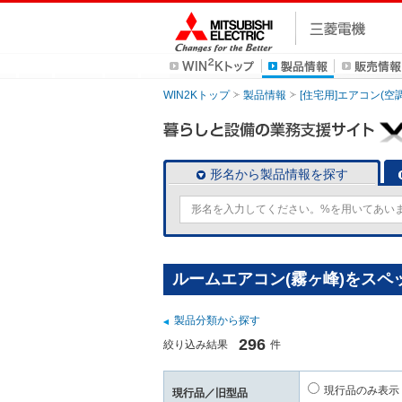
WIN2Kトップ
製品情報
[住宅用]エアコン(空
形名から製品情報を探す
ルームエアコン(霧ヶ峰)をスペ
製品分類から探す
296
絞り込み結果
件
現行品のみ表示
現行品／旧型品