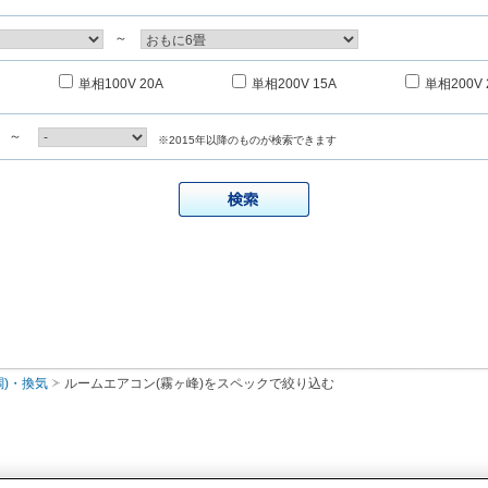
～
単相100V 20A
単相200V 15A
単相200V 
～
※2015年以降のものが検索できます
調)・換気
ルームエアコン(霧ヶ峰)
をスペックで絞り込む