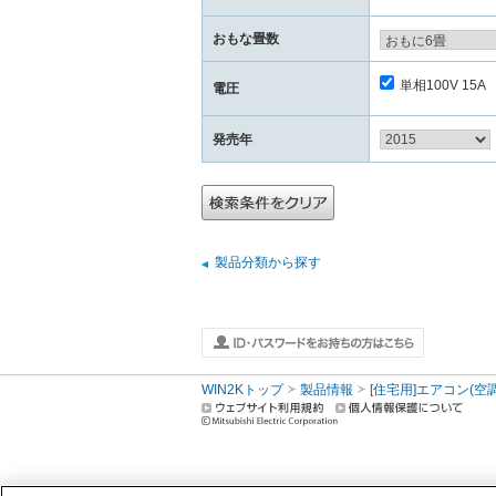
おもな畳数
単相100V 15A
電圧
発売年
製品分類から探す
WIN2Kトップ
製品情報
[住宅用]エアコン(空