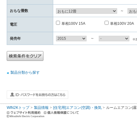
おもな畳数
～
単相100V 15A
単相100V 20A
電圧
～
発売年
※
製品分類から探す
WIN2Kトップ
製品情報
[住宅用]エアコン(空調)・換気
ルームエアコン(霧