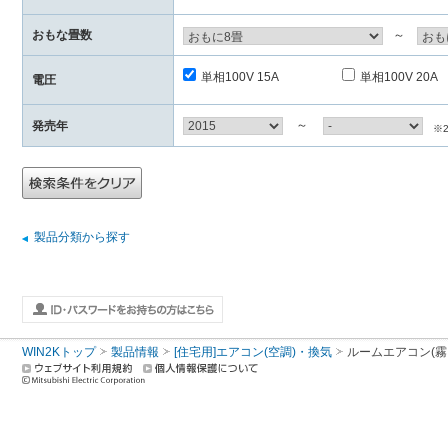
おもな畳数
～
単相100V 15A
単相100V 20A
電圧
～
発売年
※
製品分類から探す
WIN2Kトップ
製品情報
[住宅用]エアコン(空調)・換気
ルームエアコン(霧