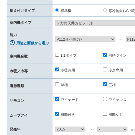
据え付けタイプ
標準機
寒冷地向(ズバ暖
室内機タイプ
能力
～
用途と面積から選ぶ
1:1タイプ
同時ツイン
室内機台数
冷暖兼用
冷房専用
冷暖／冷専
単相
三相
電源種類
ワイヤード
ワイヤレス
リモコン
機能付き
機能なし
ムーブアイ
～
発売年
※