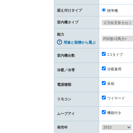
据え付けタイプ
標準機
室内機タイプ
能力
用途と面積から選ぶ
1:1タイプ
室内機台数
冷暖兼用
冷暖／冷専
単相
電源種類
ワイヤード
リモコン
機能付き
ムーブアイ
発売年