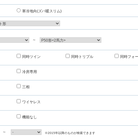
寒冷地向(ズバ暖スリム)
～
同時ツイン
同時トリプル
同時フォ
冷房専用
三相
ワイヤレス
機能なし
～
※2015年以降のものが検索できます