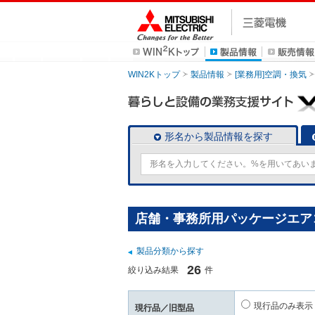
WIN2Kトップ
製品情報
[業務用]空調・換気
形名から製品情報を探す
店舗・事務所用パッケージエアコン
製品分類から探す
26
絞り込み結果
件
現行品のみ表示
現行品／旧型品