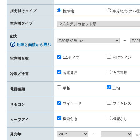
据え付けタイプ
標準機
寒冷地向(ズバ暖
室内機タイプ
能力
～
用途と面積から選ぶ
1:1タイプ
同時ツイン
室内機台数
冷暖兼用
冷房専用
冷暖／冷専
単相
三相
電源種類
ワイヤード
ワイヤレス
リモコン
機能付き
機能なし
ムーブアイ
～
発売年
※