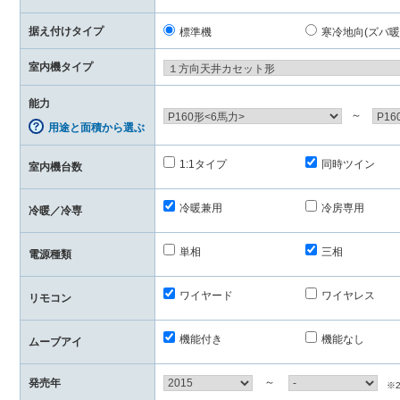
据え付けタイプ
標準機
寒冷地向(ズバ暖
室内機タイプ
能力
～
用途と面積から選ぶ
1:1タイプ
同時ツイン
室内機台数
冷暖兼用
冷房専用
冷暖／冷専
単相
三相
電源種類
ワイヤード
ワイヤレス
リモコン
機能付き
機能なし
ムーブアイ
～
発売年
※