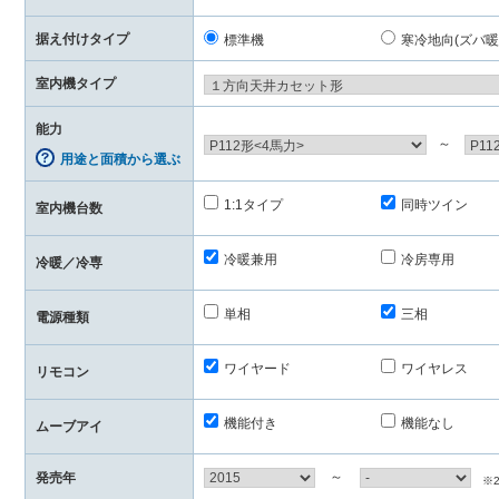
据え付けタイプ
標準機
寒冷地向(ズバ暖
室内機タイプ
能力
～
用途と面積から選ぶ
1:1タイプ
同時ツイン
室内機台数
冷暖兼用
冷房専用
冷暖／冷専
単相
三相
電源種類
ワイヤード
ワイヤレス
リモコン
機能付き
機能なし
ムーブアイ
～
発売年
※