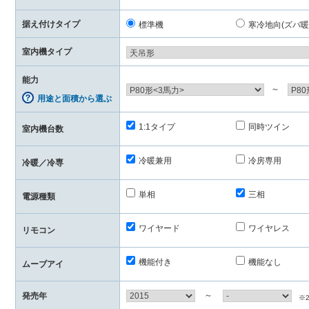
据え付けタイプ
標準機
寒冷地向(ズバ暖
室内機タイプ
能力
～
用途と面積から選ぶ
1:1タイプ
同時ツイン
室内機台数
冷暖兼用
冷房専用
冷暖／冷専
単相
三相
電源種類
ワイヤード
ワイヤレス
リモコン
機能付き
機能なし
ムーブアイ
～
発売年
※