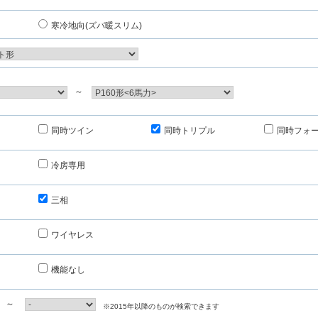
寒冷地向(ズバ暖スリム)
～
同時ツイン
同時トリプル
同時フォ
冷房専用
三相
ワイヤレス
機能なし
～
※2015年以降のものが検索できます