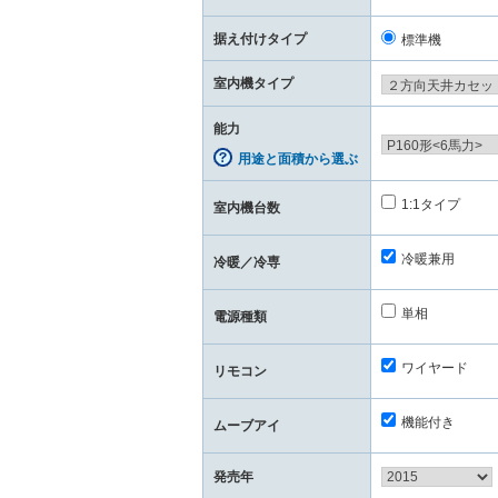
据え付けタイプ
標準機
室内機タイプ
能力
用途と面積から選ぶ
1:1タイプ
室内機台数
冷暖兼用
冷暖／冷専
単相
電源種類
ワイヤード
リモコン
機能付き
ムーブアイ
発売年